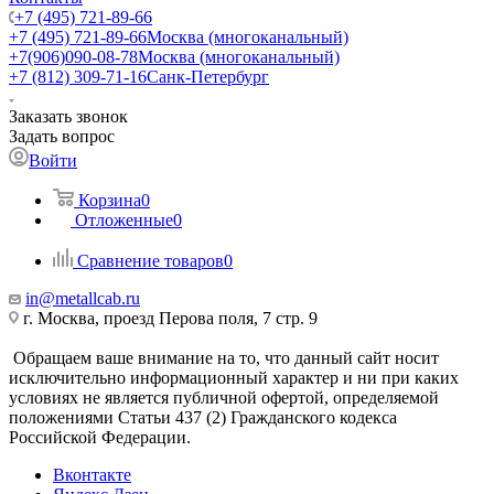
+7 (495) 721-89-66
+7 (495) 721-89-66
Москва (многоканальный)
+7(906)090-08-78
Москва (многоканальный)
+7 (812) 309-71-16
Санк-Петербург
Заказать звонок
Задать вопрос
Войти
Корзина
0
Отложенные
0
Сравнение товаров
0
in@metallcab.ru
г. Москва, проезд Перова поля, 7 стр. 9
Обращаем ваше внимание на то, что данный сайт носит
исключительно информационный характер и ни при каких
условиях не является публичной офертой, определяемой
положениями Статьи 437 (2) Гражданского кодекса
Российской Федерации.
Вконтакте