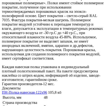
порошковые полимерные». Полки имеют стойкое полимерное
покрытие, полученное при использовании
термоотверждаемых порошковых красок на эпокси-
полиэфирной основе. Цвет покрытия – светло-серый RAL
7035. Фактура покрытия-мелкая шагрень. Полимерное
покрытие модулей устойчиво к перепадам температур и
влаги, допускается к эксплуатации в температурных режимах
окружающего воздуха от -30 гр.С до +40 гр.С., при
относительной влажности воздуха 45-80%. Используемое,
полимерное покрытие не выделяет запахов, не имеет
инородных включений, вмятин, царапин и др.дефектов,
нарушающих целостность покрытия. Порошковая краска,
используемая для создания полимерного покрытия модулей,
имеет сертификат соответствия.
Каждая навесная полка упакована в индивидуальный
плотный полиэтиленовый пакет. На пакете предусмотрена
наклейка со штрих-кодом, информацией об изделии, заводе-
изготовителе, гарантийном сроке.
Гарантия производителя-12 мес.
Документы
ПН-Полка-навесная-122x96
105,8 кб
Высота, мм
48
Страна производства