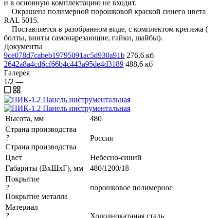
и в основную комплектацию не входит.
Окрашена полимерной порошковой краской синего цвета
RAL 5015.
Поставляется в разобранном виде, с комплектом крепежа (
болты, винты самонарезающие, гайки, шайбы).
Документы
9ce078d7cabeb19795091ac5d930a91b
276,6 кб
2642a8a4cd6cf66b4c443a95de4d3189
488,6 кб
Галерея
1/2
—
Высота, мм
480
Страна производства
?
Россия
Страна производства
Цвет
Небесно-синий
Габариты (ВхШхГ), мм
480/1200/18
Покрытие
?
порошковое полимерное
Покрытие металла
Материал
?
Холоднокатаная сталь