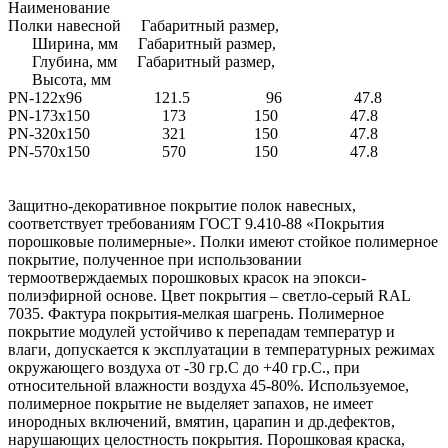
Наименование
Полки навесной Габаритный размер,
Ширина, мм Габаритный размер,
Глубина, мм Габаритный размер,
Высота, мм
PN-122х96 121.5 96 47.8
PN-173х150 173 150 47.8
PN-320х150 321 150 47.8
PN-570х150 570 150 47.8
Защитно-декоративное покрытие полок навесных,
соответствует требованиям ГОСТ 9.410-88 «Покрытия
порошковые полимерные». Полки имеют стойкое полимерное
покрытие, полученное при использовании
термоотверждаемых порошковых красок на эпокси-
полиэфирной основе. Цвет покрытия – светло-серый RAL
7035. Фактура покрытия-мелкая шагрень. Полимерное
покрытие модулей устойчиво к перепадам температур и
влаги, допускается к эксплуатации в температурных режимах
окружающего воздуха от -30 гр.С до +40 гр.С., при
относительной влажности воздуха 45-80%. Используемое,
полимерное покрытие не выделяет запахов, не имеет
инородных включений, вмятин, царапин и др.дефектов,
нарушающих целостность покрытия. Порошковая краска,