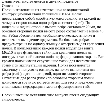
фурнитуры, инструментов и других предметов.
Описание:
Полки изготовлены из качественной холоднокатаной
конструкционной стали толщиной 0.8 мм. Полки
представляют собой коробчатую конструкцию, на каждой из
четырех сторон полки одно ребро жесткости (гиб). По
лицевой и задней стороне высота ребра составляет 20 мм, по
боковым сторонам полки высота ребра составляет не менее 45
мм. Ребра обеспечивают необходимую жесткость полке и
исключают выпадение предметов. На боковых ребрах
предусмотрены по одному язычку с отверстием для крепления
полки. В комплектацию каждой полки входят два винта
М6х10 и две фланцевые гайки для крепления полки на
инструментальной панели либо перфорированном экране. Все
кромки полок имеют скругленные фаски для исключения
травм при эксплуатации изделий. Полка поставляется
заказчику в полусогнутом виде, на полке выполнены два
ребра (гиба), один по лицевой, один по задней стороне.
Остальные два ребра (гиба) по боковым сторонам полки
догибаются вручную потребителем, для этого предусмотрена
специальная перфорация в местах формирования гиба.
Полки навесные металлические выпускаются в следующих
типоразмерах: