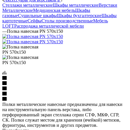
Стеллажи металлические
Шкафы металлические
Верстаки
Металлические
Медицинская мебель
Шкафы
газовые
Сушильные шкафы
Шкафы бухгалтерские
Шкафы
картотечные
Сейфы
Столы производственные
Мебель
LOFT
Распродажа металлической мебели
—
Полка навесная PN 570x150
Полки металлические навесные предназначены для навески
на инструментальную панель верстака, либо
перфорированный экран стеллажа серии СТФ, МКФ, СГР,
СК. Полки служат местом для хранения (ячейкой) метизов,
фурнитуры, инструментов и других предметов.