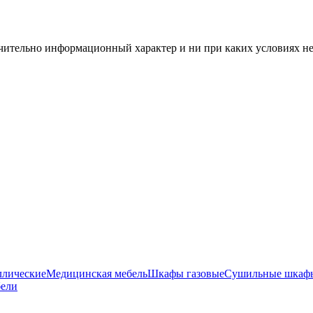
чительно информационный характер и ни при каких условиях н
ллические
Медицинская мебель
Шкафы газовые
Сушильные шкаф
бели