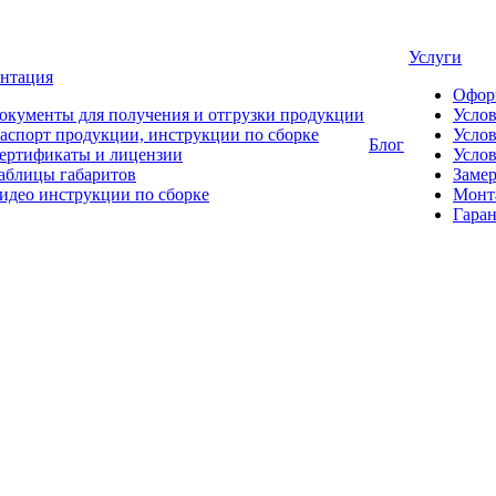
Услуги
нтация
Офор
окументы для получения и отгрузки продукции
Усло
аспорт продукции, инструкции по сборке
Услов
Блог
ертификаты и лицензии
Услов
аблицы габаритов
Замер
идео инструкции по сборке
Монт
Гаран