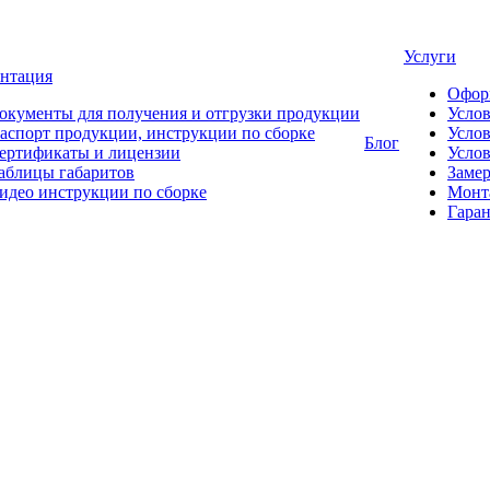
Услуги
нтация
Офор
окументы для получения и отгрузки продукции
Усло
аспорт продукции, инструкции по сборке
Услов
Блог
ертификаты и лицензии
Услов
аблицы габаритов
Замер
идео инструкции по сборке
Монт
Гаран