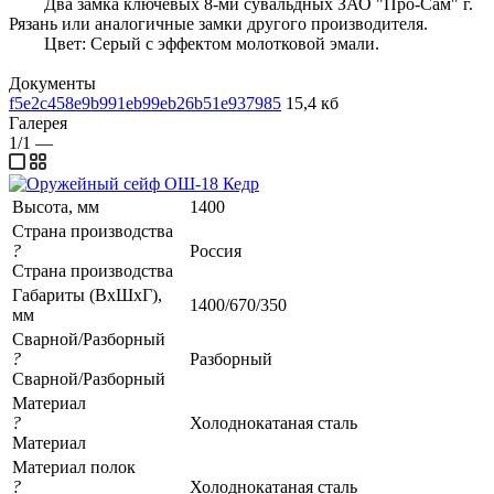
Два замка ключевых 8-ми сувальдных ЗАО "Про-Сам" г.
Рязань или аналогичные замки другого производителя.
Цвет: Серый с эффектом молотковой эмали.
Документы
f5e2c458e9b991eb99eb26b51e937985
15,4 кб
Галерея
1/1
—
Высота, мм
1400
Страна производства
?
Россия
Страна производства
Габариты (ВхШхГ),
1400/670/350
мм
Сварной/Разборный
?
Разборный
Сварной/Разборный
Материал
?
Холоднокатаная сталь
Материал
Материал полок
?
Холоднокатаная сталь