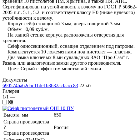
хранения 10 пистолетов ПМ, Ярыгина, а также ПЯ, АПС.
Сертифицирован на устойчивость к взлому по ГОСТ Р 50862-
2005 п.п. 5.1., 5.2. и соответствует классу Н0 (ниже нулевого)
устойчивости к взлому.
Корпус сейфа толщиной 3 мм, дверь толщиной 3 мм.
Объем - 0,09 куб.м.
На задней стенке корпуса расположены отверстия для
крепления.
Сейф односекционный, оснащен отделением под патроны.
Комплектуется 10 ложементами под пистолет — пластик.
Два замка ключевых 8-ми сувальдных ЗАО "Про-Сам" г.
Рязань или аналогичные замки другого производителя.
Цвет: Серый с эффектом молотковой эмали.
Документы
690574ba62dac11de1b3632acfaacc83
22 кб
Галерея
1/1
—
Высота, мм
650
Страна производства
?
Россия
Страна производства
Габариты (ВхШхГ),