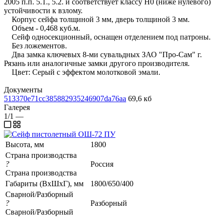
2005 п.п. 5.1., 5.2. и соответствует классу Н0 (ниже нулевого)
устойчивости к взлому.
Корпус сейфа толщиной 3 мм, дверь толщиной 3 мм.
Объем - 0,468 куб.м.
Сейф односекционный, оснащен отделением под патроны.
Без ложементов.
Два замка ключевых 8-ми сувальдных ЗАО "Про-Сам" г.
Рязань или аналогичные замки другого производителя.
Цвет: Серый с эффектом молотковой эмали.
Документы
513370e71cc385882935246907da76aa
69,6 кб
Галерея
1/1
—
Высота, мм
1800
Страна производства
?
Россия
Страна производства
Габариты (ВхШхГ), мм
1800/650/400
Сварной/Разборный
?
Разборный
Сварной/Разборный