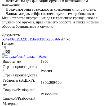
Ложементы для фиксации оружия в вертикальном
положении.
Предусмотрена возможность крепления к полу и стене.
Данная модель сейфа соответствует всем требованиям
Министерства внутренних дел к хранению гражданского и
служебного оружия, правилам его оборота, а также нормам
оборота боеприпасов к оружию.
Документы
5c4a40a82532dc515bea0bfb1c265a66
9,4 кб
Галерея
1/1
—
Высота, мм
1350
Страна производства
?
Россия
Страна производства
Габариты (ВхШхГ),
1350/200/160
мм
Сварной/Разборный
?
Разборный
Сварной/Разборный
Материал