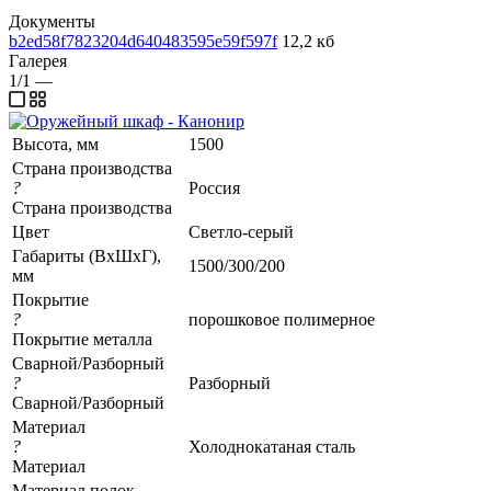
Документы
b2ed58f7823204d640483595e59f597f
12,2 кб
Галерея
1/1
—
Высота, мм
1500
Страна производства
?
Россия
Страна производства
Цвет
Светло-серый
Габариты (ВхШхГ),
1500/300/200
мм
Покрытие
?
порошковое полимерное
Покрытие металла
Сварной/Разборный
?
Разборный
Сварной/Разборный
Материал
?
Холоднокатаная сталь
Материал
Материал полок