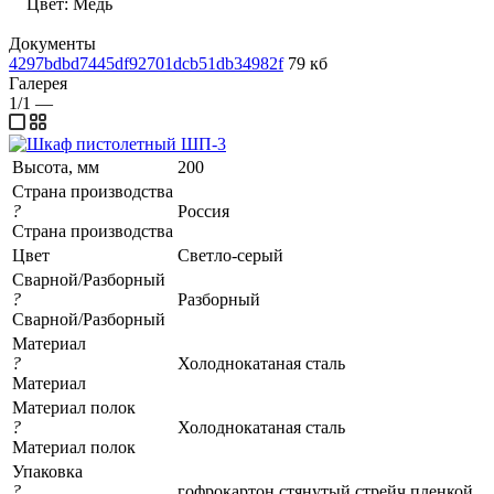
Цвет: Медь
Документы
4297bdbd7445df92701dcb51db34982f
79 кб
Галерея
1/1
—
Высота, мм
200
Страна производства
?
Россия
Страна производства
Цвет
Светло-серый
Сварной/Разборный
?
Разборный
Сварной/Разборный
Материал
?
Холоднокатаная сталь
Материал
Материал полок
?
Холоднокатаная сталь
Материал полок
Упаковка
?
гофрокартон стянутый стрейч пленкой