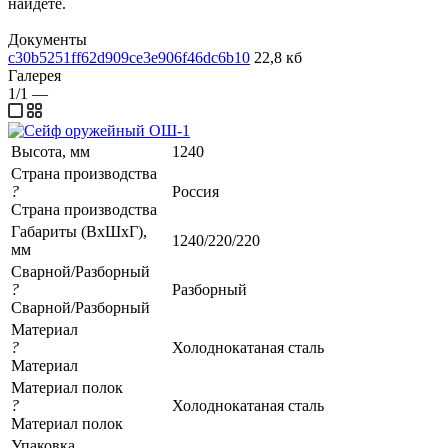
найдёте.
Документы
c30b5251ff62d909ce3e906f46dc6b10
22,8 кб
Галерея
1/1
—
Высота, мм
1240
Страна производства
?
Россия
Страна производства
Габариты (ВхШхГ),
1240/220/220
мм
Сварной/Разборный
?
Разборный
Сварной/Разборный
Материал
?
Холоднокатаная сталь
Материал
Материал полок
?
Холоднокатаная сталь
Материал полок
Упаковка