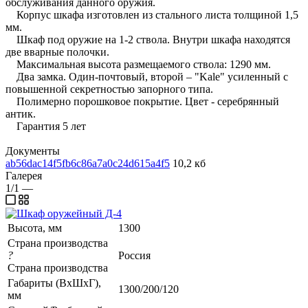
обслуживания данного оружия.
Корпус шкафа изготовлен из стального листа толщиной 1,5
мм.
Шкаф под оружие на 1-2 ствола. Внутри шкафа находятся
две вварные полочки.
Максимальная высота размещаемого ствола: 1290 мм.
Два замка. Один-почтовый, второй – "Kale" усиленный с
повышенной секретностью запорного типа.
Полимерно порошковое покрытие. Цвет - серебрянный
антик.
Гарантия 5 лет
Документы
ab56dac14f5fb6c86a7a0c24d615a4f5
10,2 кб
Галерея
1/1
—
Высота, мм
1300
Страна производства
?
Россия
Страна производства
Габариты (ВхШхГ),
1300/200/120
мм