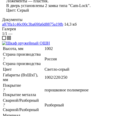
Ложементы — пластик.
В дверь установлены 2 замка типа "Cam-Lock".
Цвет: Серый
Документы
a87ffa1c46c00c3ba69fa6d8875a19fb
14,3 кб
Галерея
1/1
—
Высота, мм
1002
Страна производства
?
Россия
Страна производства
Цвет
Светло-серый
Габариты (ВхШхГ),
1002/220/250
мм
Покрытие
?
порошковое полимерное
Покрытие металла
Сварной/Разборный
?
Разборный
Сварной/Разборный
Материал