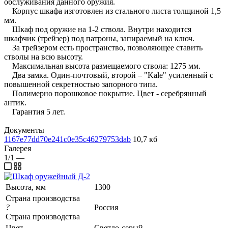
обслуживания данного оружия.
Корпус шкафа изготовлен из стального листа толщиной 1,5
мм.
Шкаф под оружие на 1-2 ствола. Внутри находится
шкафчик (трейзер) под патроны, запираемый на ключ.
За трейзером есть пространство, позволяющее ставить
стволы на всю высоту.
Максимальная высота размещаемого ствола: 1275 мм.
Два замка. Один-почтовый, второй – "Kale" усиленный с
повышенной секретностью запорного типа.
Полимерно порошковое покрытие. Цвет - серебрянный
антик.
Гарантия 5 лет.
Документы
1167e77dd70e241c0e35c46279753dab
10,7 кб
Галерея
1/1
—
Высота, мм
1300
Страна производства
?
Россия
Страна производства
Цвет
Светло-серый