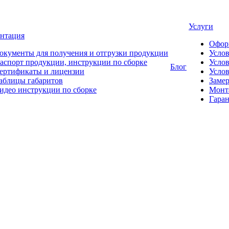
Услуги
нтация
Офор
окументы для получения и отгрузки продукции
Усло
аспорт продукции, инструкции по сборке
Услов
Блог
ертификаты и лицензии
Услов
аблицы габаритов
Замер
идео инструкции по сборке
Монт
Гаран