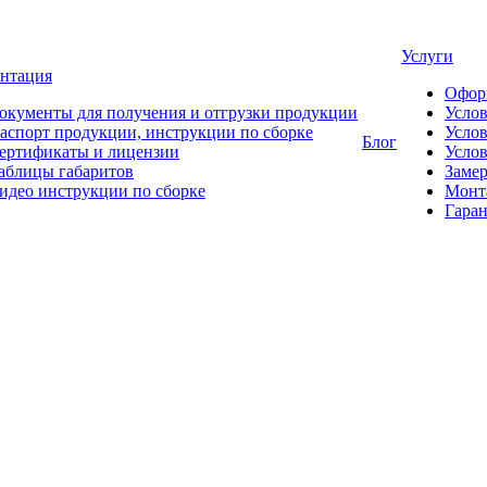
Услуги
нтация
Офор
окументы для получения и отгрузки продукции
Усло
аспорт продукции, инструкции по сборке
Услов
Блог
ертификаты и лицензии
Услов
аблицы габаритов
Замер
идео инструкции по сборке
Монт
Гаран