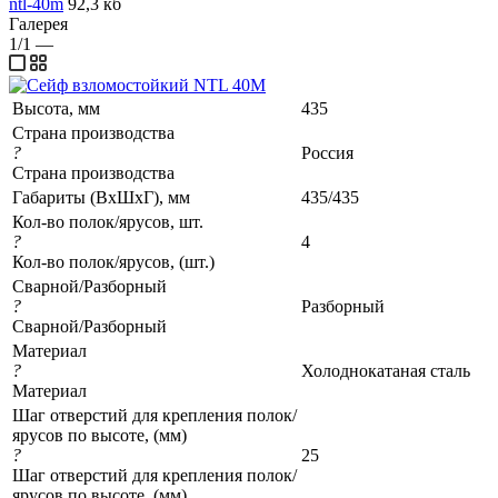
ntl-40m
92,3 кб
Галерея
1/1
—
Высота, мм
435
Страна производства
?
Россия
Страна производства
Габариты (ВхШхГ), мм
435/435
Кол-во полок/ярусов, шт.
?
4
Кол-во полок/ярусов, (шт.)
Сварной/Разборный
?
Разборный
Сварной/Разборный
Материал
?
Холоднокатаная сталь
Материал
Шаг отверстий для крепления полок/
ярусов по высоте, (мм)
?
25
Шаг отверстий для крепления полок/
ярусов по высоте, (мм)