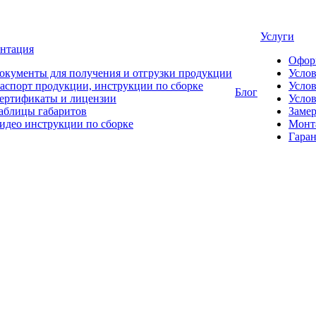
Услуги
нтация
Офор
окументы для получения и отгрузки продукции
Усло
аспорт продукции, инструкции по сборке
Услов
Блог
ертификаты и лицензии
Услов
аблицы габаритов
Замер
идео инструкции по сборке
Монт
Гаран