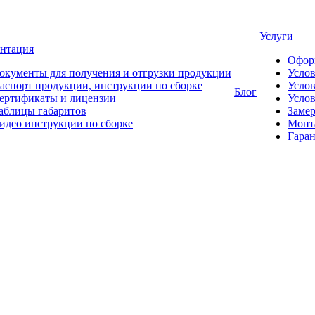
Услуги
нтация
Офор
окументы для получения и отгрузки продукции
Усло
аспорт продукции, инструкции по сборке
Услов
Блог
ертификаты и лицензии
Услов
аблицы габаритов
Замер
идео инструкции по сборке
Монт
Гаран