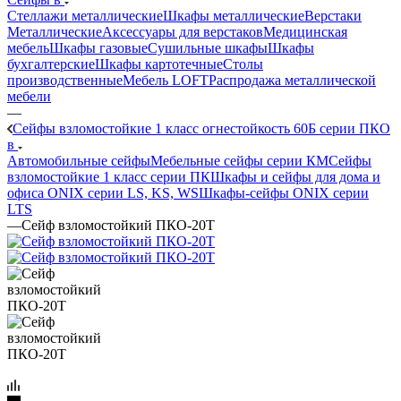
Стеллажи металлические
Шкафы металлические
Верстаки
Металлические
Аксессуары для верстаков
Медицинская
мебель
Шкафы газовые
Сушильные шкафы
Шкафы
бухгалтерские
Шкафы картотечные
Столы
производственные
Мебель LOFT
Распродажа металлической
мебели
—
Сейфы взломостойкие 1 класс огнестойкость 60Б серии ПКО
в
Автомобильные сейфы
Мебельные сейфы серии КМ
Сейфы
взломостойкие 1 класс серии ПК
Шкафы и сейфы для дома и
офиса ONIX серии LS, KS, WS
Шкафы-сейфы ONIX серии
LTS
—
Сейф взломостойкий ПКО-20Т