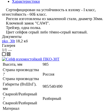
Характеристики
Сертифицирован на устойчивость к взлому - I класс,
огнестойкость - 60Б класс.
Ригели изготовлены из закаленной стали, диаметр 30мм.
Ключевой замок "CAWI".
Трейзер, одна полка.
Цвет сейфов серый либо тёмно-серый матовый.
Документы
pko_30t
18,2 кб
Галерея
1/1
—
Высота, мм
985
Страна производства
?
Россия
Страна производства
Габариты (ВхШхГ),
985/540/490
мм
Сварной/Разборный
?
Разборный
Сварной/Разборный
Материал