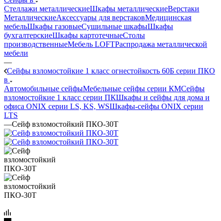
Стеллажи металлические
Шкафы металлические
Верстаки
Металлические
Аксессуары для верстаков
Медицинская
мебель
Шкафы газовые
Сушильные шкафы
Шкафы
бухгалтерские
Шкафы картотечные
Столы
производственные
Мебель LOFT
Распродажа металлической
мебели
—
Сейфы взломостойкие 1 класс огнестойкость 60Б серии ПКО
в
Автомобильные сейфы
Мебельные сейфы серии КМ
Сейфы
взломостойкие 1 класс серии ПК
Шкафы и сейфы для дома и
офиса ONIX серии LS, KS, WS
Шкафы-сейфы ONIX серии
LTS
—
Сейф взломостойкий ПКО-30Т