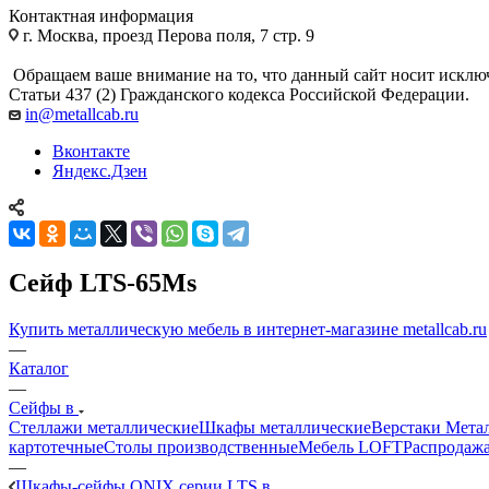
Контактная информация
г. Москва, проезд Перова поля, 7 стр. 9
Обращаем ваше внимание на то, что данный сайт носит исклю
Статьи 437 (2) Гражданского кодекса Российской Федерации.
in@metallcab.ru
Вконтакте
Яндекс.Дзен
Сейф LTS-65Ms
Купить металлическую мебель в интернет-магазине metallcab.ru
—
Каталог
—
Сейфы в
Стеллажи металлические
Шкафы металлические
Верстаки Мета
картотечные
Столы производственные
Мебель LOFT
Распродажа
—
Шкафы-сейфы ONIX серии LTS в