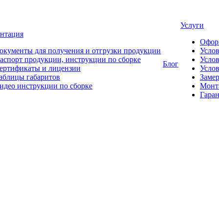
Услуги
нтация
Офор
окументы для получения и отгрузки продукции
Усло
аспорт продукции, инструкции по сборке
Услов
Блог
ертификаты и лицензии
Услов
аблицы габаритов
Замер
идео инструкции по сборке
Монт
Гаран