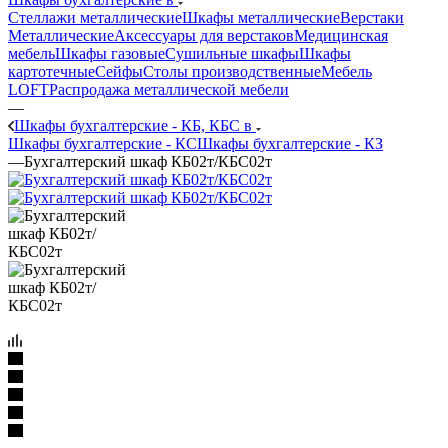
Стеллажи металлические
Шкафы металлические
Верстаки
Металлические
Аксессуары для верстаков
Медицинская
мебель
Шкафы газовые
Сушильные шкафы
Шкафы
картотечные
Сейфы
Столы производственные
Мебель
LOFT
Распродажа металлической мебели
—
Шкафы бухгалтерские - КБ, КБС в
Шкафы бухгалтерские - КС
Шкафы бухгалтерские - КЗ
—
Бухгалтерский шкаф КБ02т/КБС02т