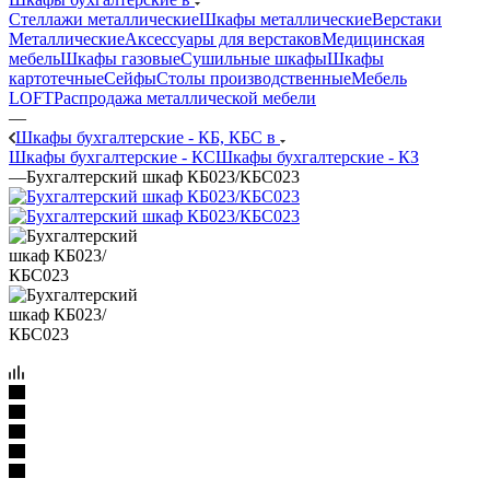
Стеллажи металлические
Шкафы металлические
Верстаки
Металлические
Аксессуары для верстаков
Медицинская
мебель
Шкафы газовые
Сушильные шкафы
Шкафы
картотечные
Сейфы
Столы производственные
Мебель
LOFT
Распродажа металлической мебели
—
Шкафы бухгалтерские - КБ, КБС в
Шкафы бухгалтерские - КС
Шкафы бухгалтерские - КЗ
—
Бухгалтерский шкаф КБ023/КБC023