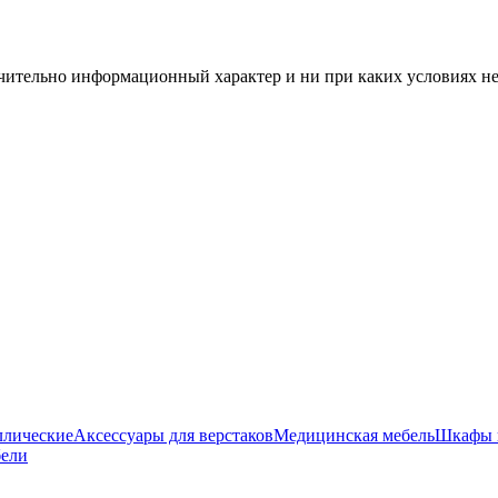
чительно информационный характер и ни при каких условиях н
ллические
Аксессуары для верстаков
Медицинская мебель
Шкафы 
бели