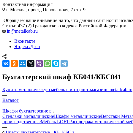
Контактная информация
г. Москва, проезд Перова поля, 7 стр. 9
Обращаем ваше внимание на то, что данный сайт носит исклю
Статьи 437 (2) Гражданского кодекса Российской Федерации.
in@metallcab.ru
Вконтакте
Яндекс.Дзен
Бухгалтерский шкаф КБ041/КБС041
Купить металлическую мебель в интернет-магазине metallcab.ru
—
Каталог
—
Шкафы бухгалтерские в
Стеллажи металлические
Шкафы металлические
Верстаки Мета
производственные
Мебель LOFT
Распродажа металлической ме
—
Шкафы бухгалтерские - КБ, КБС в