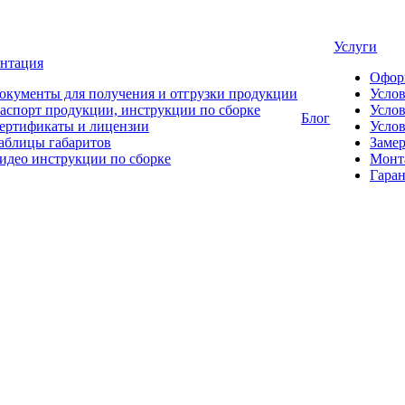
Услуги
нтация
Офор
окументы для получения и отгрузки продукции
Усло
аспорт продукции, инструкции по сборке
Услов
Блог
ертификаты и лицензии
Услов
аблицы габаритов
Замер
идео инструкции по сборке
Монт
Гаран