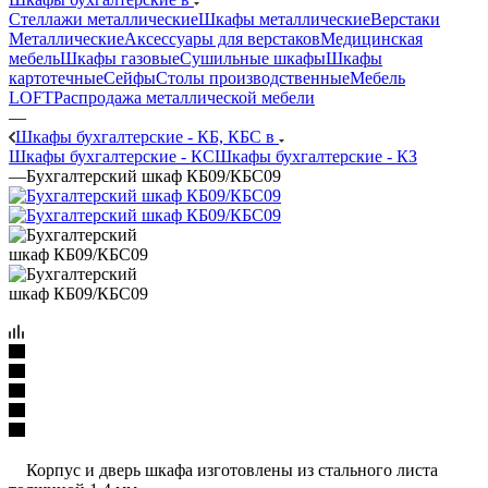
Стеллажи металлические
Шкафы металлические
Верстаки
Металлические
Аксессуары для верстаков
Медицинская
мебель
Шкафы газовые
Сушильные шкафы
Шкафы
картотечные
Сейфы
Столы производственные
Мебель
LOFT
Распродажа металлической мебели
—
Шкафы бухгалтерские - КБ, КБС в
Шкафы бухгалтерские - КС
Шкафы бухгалтерские - КЗ
—
Бухгалтерский шкаф КБ09/КБС09
Корпус и дверь шкафа изготовлены из стального листа