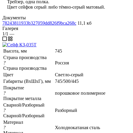
Трейзер, одна полка.
Цвет сейфов серый либо тёмно-серый матовый.
Документы
78243811933b327059dd826f9bca268c
11,1 кб
Галерея
1/1
—
Высота, мм
745
Страна производства
?
Россия
Страна производства
Цвет
Светло-серый
Габариты (ВхШхГ), мм
745/500/445
Покрытие
?
порошковое полимерное
Покрытие металла
Сварной/Разборный
?
Разборный
Сварной/Разборный
Материал
?
Холоднокатаная сталь
Материал