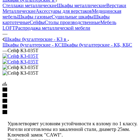
Стеллажи металлические
Шкафы металлические
Верстаки
Металлические
Аксессуары для верстаков
Медицинская
мебель
Шкафы газовые
Сушильные шкафы
Шкафы
картотечные
Сейфы
Столы производственные
Мебель
LOFT
Распродажа металлической мебели
—
Шкафы бухгалтерские - КЗ в
Шкафы бухгалтерские - КС
Шкафы бухгалтерские - КБ, КБС
—
Сейф КЗ-035Т
Удовлетворяет условиям устойчивости к взлому по 1 классу.
Ригели изготовлены из закаленной стали, диаметр 25мм.
Ключевой замок "CAWI".