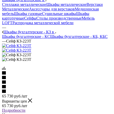
Стеллажи металлические
Шкафы металлические
Верстаки
Металлические
Аксессуары для верстаков
Медицинская
мебель
Шкафы газовые
Сушильные шкафы
Шкафы
картотечные
Сейфы
Столы производственные
Мебель
LOFT
Распродажа металлической мебели
—
Шкафы бухгалтерские - КЗ в
Шкафы бухгалтерские - КС
Шкафы бухгалтерские - КБ, КБС
—
Сейф КЗ-223Т
65 730
руб.
/шт
Варианты цен
65 730
руб.
/шт
Подробности