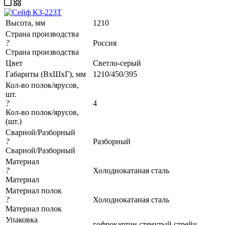
Высота, мм
1210
Страна производства
?
Россия
Страна производства
Цвет
Светло-серый
Габариты (ВхШхГ), мм
1210/450/395
Кол-во полок/ярусов,
шт.
?
4
Кол-во полок/ярусов,
(шт.)
Сварной/Разборный
?
Разборный
Сварной/Разборный
Материал
?
Холоднокатаная сталь
Материал
Материал полок
?
Холоднокатаная сталь
Материал полок
Упаковка
гофрокартон стянутый стрейч