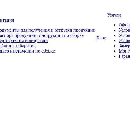
Услуги
нтация
Офор
окументы для получения и отгрузки продукции
Усло
аспорт продукции, инструкции по сборке
Услов
Блог
ертификаты и лицензии
Услов
аблицы габаритов
Замер
идео инструкции по сборке
Монт
Гаран