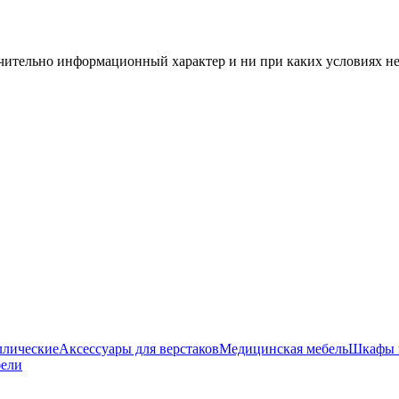
чительно информационный характер и ни при каких условиях н
ллические
Аксессуары для верстаков
Медицинская мебель
Шкафы 
бели