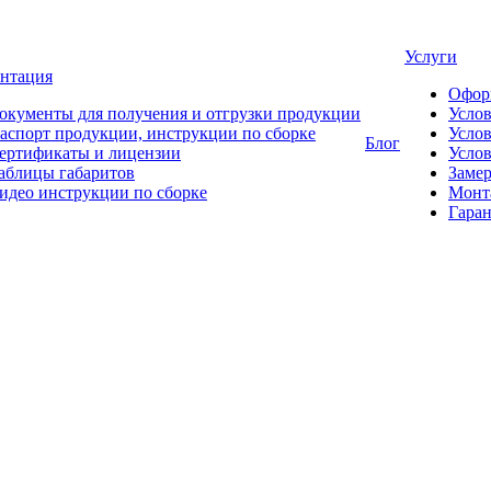
Услуги
нтация
Офор
окументы для получения и отгрузки продукции
Усло
аспорт продукции, инструкции по сборке
Услов
Блог
ертификаты и лицензии
Услов
аблицы габаритов
Замер
идео инструкции по сборке
Монт
Гаран