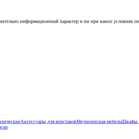
чительно информационный характер и ни при каких условиях н
ллические
Аксессуары для верстаков
Медицинская мебель
Шкафы 
бели