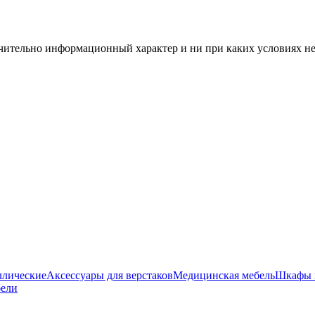
чительно информационный характер и ни при каких условиях н
ллические
Аксессуары для верстаков
Медицинская мебель
Шкафы 
бели