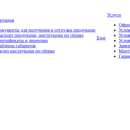
Услуги
нтация
Офор
окументы для получения и отгрузки продукции
Усло
аспорт продукции, инструкции по сборке
Услов
Блог
ертификаты и лицензии
Услов
аблицы габаритов
Замер
идео инструкции по сборке
Монт
Гаран