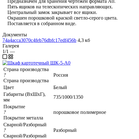
Предназначен для хранения чертежей формата А0.
Пять ящиков на телескопических направляющих.
Центральный замок закрывает все ящики.
Окрашен порошковой краской светло-серого цвета.
Поставляется в собранном виде.
Документы
74a4acca3070c4feb76dbfc17edf456b
4,3 кб
Галерея
1/1
—
Страна производства
?
Россия
Страна производства
Цвет
Белый
Габариты (ВхШхГ),
735/1000/1350
мм
Покрытие
?
порошковое полимерное
Покрытие металла
Сварной/Разборный
?
Разборный
Сварной/Разборный