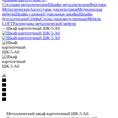
Стеллажи металлические
Шкафы металлические
Верстаки
Металлические
Аксессуары для верстаков
Медицинская
мебель
Шкафы газовые
Сушильные шкафы
Шкафы
бухгалтерские
Сейфы
Столы производственные
Мебель
LOFT
Распродажа металлической мебели
—
Шкаф картотечный ШК-5-А0
Металлический шкаф картотечный ШК-5-А0.