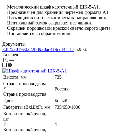
Металлический шкаф картотечный ШК-5-А1.
Предназначен для хранения чертежей формата А1.
Пять ящиков на телескопических направляющих.
Центральный замок закрывает все ящики.
Окрашен порошковой краской светло-серого цвета.
Поставляется в собранном виде.
Документы
3df252019e0222bd920ac419cdf4cc17
5,9 кб
Галерея
1/1
—
Высота, мм
735
Страна производства
?
Россия
Страна производства
Цвет
Белый
Габариты (ВхШхГ), мм
735/650/1000
Кол-во полок/ярусов,
шт.
?
4
Кол-во полок/ярусов,