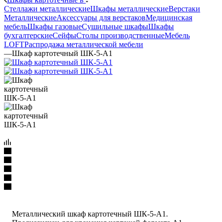
Стеллажи металлические
Шкафы металлические
Верстаки
Металлические
Аксессуары для верстаков
Медицинская
мебель
Шкафы газовые
Сушильные шкафы
Шкафы
бухгалтерские
Сейфы
Столы производственные
Мебель
LOFT
Распродажа металлической мебели
—
Шкаф картотечный ШК-5-А1
Металлический шкаф картотечный ШК-5-А1.