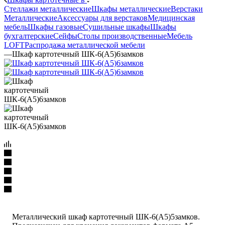
Стеллажи металлические
Шкафы металлические
Верстаки
Металлические
Аксессуары для верстаков
Медицинская
мебель
Шкафы газовые
Сушильные шкафы
Шкафы
бухгалтерские
Сейфы
Столы производственные
Мебель
LOFT
Распродажа металлической мебели
—
Шкаф картотечный ШК-6(A5)6замков
Металлический шкаф картотечный ШК-6(A5)5замков.