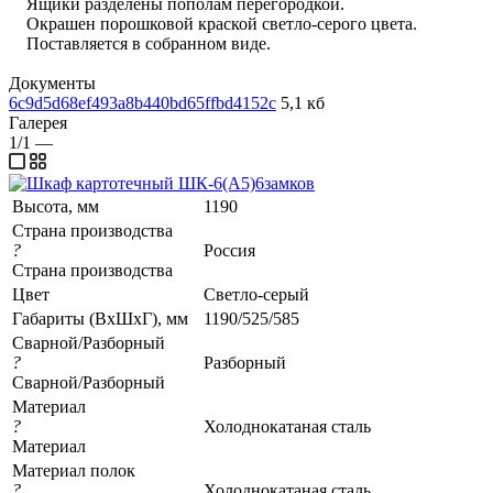
Ящики разделены пополам перегородкой.
Окрашен порошковой краской светло-серого цвета.
Поставляется в собранном виде.
Документы
6c9d5d68ef493a8b440bd65ffbd4152c
5,1 кб
Галерея
1/1
—
Высота, мм
1190
Страна производства
?
Россия
Страна производства
Цвет
Светло-серый
Габариты (ВхШхГ), мм
1190/525/585
Сварной/Разборный
?
Разборный
Сварной/Разборный
Материал
?
Холоднокатаная сталь
Материал
Материал полок
?
Холоднокатаная сталь