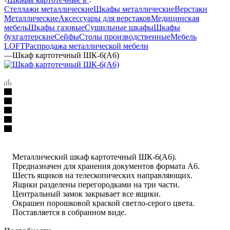
Стеллажи металлические
Шкафы металлические
Верстаки
Металлические
Аксессуары для верстаков
Медицинская
мебель
Шкафы газовые
Сушильные шкафы
Шкафы
бухгалтерские
Сейфы
Столы производственные
Мебель
LOFT
Распродажа металлической мебели
—
Шкаф картотечный ШК-6(A6)
Металлический шкаф картотечный ШК-6(A6).
Предназначен для хранения документов формата А6.
Шесть ящиков на телескопических направляющих.
Ящики разделены перегородками на три части.
Центральный замок закрывает все ящики.
Окрашен порошковой краской светло-серого цвета.
Поставляется в собранном виде.