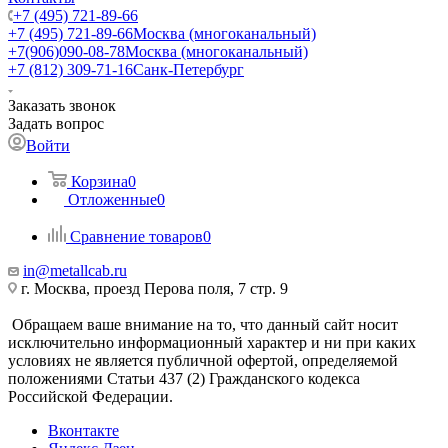
+7 (495) 721-89-66
+7 (495) 721-89-66
Москва (многоканальный)
+7(906)090-08-78
Москва (многоканальный)
+7 (812) 309-71-16
Санк-Петербург
Заказать звонок
Задать вопрос
Войти
Корзина
0
Отложенные
0
Сравнение товаров
0
in@metallcab.ru
г. Москва, проезд Перова поля, 7 стр. 9
Обращаем ваше внимание на то, что данный сайт носит
исключительно информационный характер и ни при каких
условиях не является публичной офертой, определяемой
положениями Статьи 437 (2) Гражданского кодекса
Российской Федерации.
Вконтакте