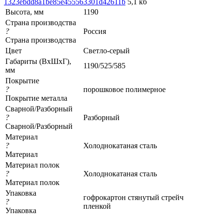
1323ebdd8a1be85e455563301d42611b
5,1 кб
Высота, мм
1190
Страна производства
?
Россия
Страна производства
Цвет
Светло-серый
Габариты (ВхШхГ),
1190/525/585
мм
Покрытие
?
порошковое полимерное
Покрытие металла
Сварной/Разборный
?
Разборный
Сварной/Разборный
Материал
?
Холоднокатаная сталь
Материал
Материал полок
?
Холоднокатаная сталь
Материал полок
Упаковка
гофрокартон стянутый стрейч
?
пленкой
Упаковка