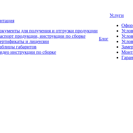
Услуги
нтация
Офор
окументы для получения и отгрузки продукции
Усло
аспорт продукции, инструкции по сборке
Услов
Блог
ертификаты и лицензии
Услов
аблицы габаритов
Замер
идео инструкции по сборке
Монт
Гаран