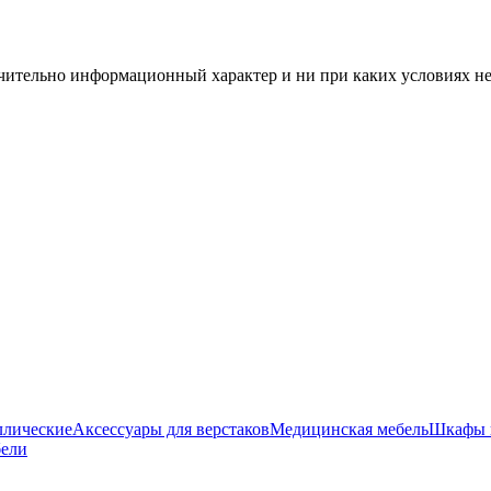
чительно информационный характер и ни при каких условиях н
ллические
Аксессуары для верстаков
Медицинская мебель
Шкафы 
бели