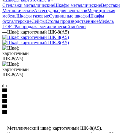
Стеллажи металлические
Шкафы металлические
Верстаки
Металлические
Аксессуары для верстаков
Медицинская
мебель
Шкафы газовые
Сушильные шкафы
Шкафы
бухгалтерские
Сейфы
Столы производственные
Мебель
LOFT
Распродажа металлической мебели
—
Шкаф картотечный ШК-8(A5)
Металлический шкаф картотечный ШК-8(A5).