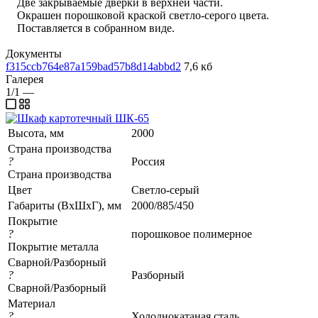
Две закрываемые дверки в верхней части.
Окрашен порошковой краской светло-серого цвета.
Поставляется в собранном виде.
Документы
f315ccb764e87a159bad57b8d14abbd2
7,6 кб
Галерея
1/1
—
Высота, мм
2000
Страна производства
?
Россия
Страна производства
Цвет
Светло-серый
Габариты (ВхШхГ), мм
2000/885/450
Покрытие
?
порошковое полимерное
Покрытие металла
Сварной/Разборный
?
Разборный
Сварной/Разборный
Материал
?
Холоднокатаная сталь