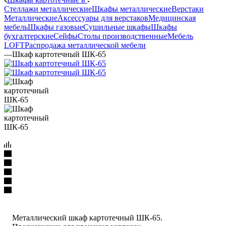
Стеллажи металлические
Шкафы металлические
Верстаки
Металлические
Аксессуары для верстаков
Медицинская
мебель
Шкафы газовые
Сушильные шкафы
Шкафы
бухгалтерские
Сейфы
Столы производственные
Мебель
LOFT
Распродажа металлической мебели
—
Шкаф картотечный ШК-65
Металлический шкаф картотечный ШК-65.