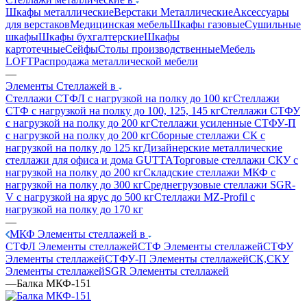
Шкафы металлические
Верстаки Металлические
Аксессуары
для верстаков
Медицинская мебель
Шкафы газовые
Сушильные
шкафы
Шкафы бухгалтерские
Шкафы
картотечные
Сейфы
Столы производственные
Мебель
LOFT
Распродажа металлической мебели
—
Элементы Стеллажей в
Стеллажи СТФЛ с нагрузкой на полку до 100 кг
Стеллажи
СТФ с нагрузкой на полку до 100, 125, 145 кг
Стеллажи СТФУ
с нагрузкой на полку до 200 кг
Стеллажи усиленные СТФУ-П
с нагрузкой на полку до 200 кг
Сборные стеллажи СК с
нагрузкой на полку до 125 кг
Дизайнерские металлические
стеллажи для офиса и дома GUTTA
Торговые стеллажи СКУ с
нагрузкой на полку до 200 кг
Складские стеллажи МКФ с
нагрузкой на полку до 300 кг
Среднегрузовые стеллажи SGR-
V с нагрузкой на ярус до 500 кг
Стеллажи MZ-Profil с
нагрузкой на полку до 170 кг
—
МКФ Элементы стеллажей в
СТФЛ Элементы стеллажей
СТФ Элементы стеллажей
СТФУ
Элементы стеллажей
СТФУ-П Элементы стеллажей
СК,СКУ
Элементы стеллажей
SGR Элементы стеллажей
—
Балка МКФ-151