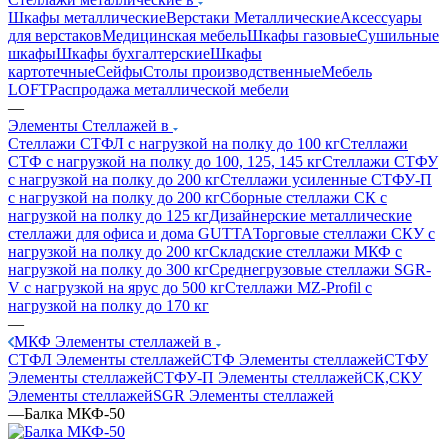
Шкафы металлические
Верстаки Металлические
Аксессуары
для верстаков
Медицинская мебель
Шкафы газовые
Сушильные
шкафы
Шкафы бухгалтерские
Шкафы
картотечные
Сейфы
Столы производственные
Мебель
LOFT
Распродажа металлической мебели
—
Элементы Стеллажей в
Стеллажи СТФЛ с нагрузкой на полку до 100 кг
Стеллажи
СТФ с нагрузкой на полку до 100, 125, 145 кг
Стеллажи СТФУ
с нагрузкой на полку до 200 кг
Стеллажи усиленные СТФУ-П
с нагрузкой на полку до 200 кг
Сборные стеллажи СК с
нагрузкой на полку до 125 кг
Дизайнерские металлические
стеллажи для офиса и дома GUTTA
Торговые стеллажи СКУ с
нагрузкой на полку до 200 кг
Складские стеллажи МКФ с
нагрузкой на полку до 300 кг
Среднегрузовые стеллажи SGR-
V с нагрузкой на ярус до 500 кг
Стеллажи MZ-Profil с
нагрузкой на полку до 170 кг
—
МКФ Элементы стеллажей в
СТФЛ Элементы стеллажей
СТФ Элементы стеллажей
СТФУ
Элементы стеллажей
СТФУ-П Элементы стеллажей
СК,СКУ
Элементы стеллажей
SGR Элементы стеллажей
—
Балка МКФ-50