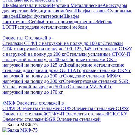
Шкафы металлические
Верстаки Металлические
Аксессуары
для верстаков
Медицинская мебель
Шкафы газовые
Сушильные
шкафы
Шкафы бухгалтерские
Шкафы
картотечные
Сейфы
Столы производственные
Мебель
LOFT
Распродажа металлической мебели
—
Элементы Стеллажей в
Стеллажи СТФЛ с нагрузкой на полку до 100 кг
Стеллажи
СТФ с нагрузкой на полку до 100, 125, 145 кг
Стеллажи СТФУ
с нагрузкой на полку до 200 кг
Стеллажи усиленные СТФУ-П
с нагрузкой на полку до 200 кг
Сборные стеллажи СК с
нагрузкой на полку до 125 кг
Дизайнерские металлические
стеллажи для офиса и дома GUTTA
Торговые стеллажи СКУ с
нагрузкой на полку до 200 кг
Складские стеллажи МКФ с
нагрузкой на полку до 300 кг
Среднегрузовые стеллажи SGR-
V с нагрузкой на ярус до 500 кг
Стеллажи MZ-Profil с
нагрузкой на полку до 170 кг
—
МКФ Элементы стеллажей в
СТФЛ Элементы стеллажей
СТФ Элементы стеллажей
СТФУ
Элементы стеллажей
СТФУ-П Элементы стеллажей
СК,СКУ
Элементы стеллажей
SGR Элементы стеллажей
—
Балка МКФ-75