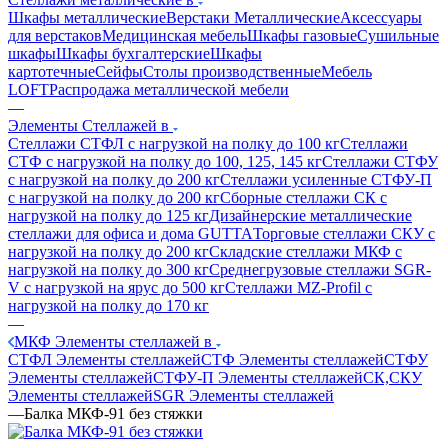
Шкафы металлические
Верстаки Металлические
Аксессуары
для верстаков
Медицинская мебель
Шкафы газовые
Сушильные
шкафы
Шкафы бухгалтерские
Шкафы
картотечные
Сейфы
Столы производственные
Мебель
LOFT
Распродажа металлической мебели
—
Элементы Стеллажей в
Стеллажи СТФЛ с нагрузкой на полку до 100 кг
Стеллажи
СТФ с нагрузкой на полку до 100, 125, 145 кг
Стеллажи СТФУ
с нагрузкой на полку до 200 кг
Стеллажи усиленные СТФУ-П
с нагрузкой на полку до 200 кг
Сборные стеллажи СК с
нагрузкой на полку до 125 кг
Дизайнерские металлические
стеллажи для офиса и дома GUTTA
Торговые стеллажи СКУ с
нагрузкой на полку до 200 кг
Складские стеллажи МКФ с
нагрузкой на полку до 300 кг
Среднегрузовые стеллажи SGR-
V с нагрузкой на ярус до 500 кг
Стеллажи MZ-Profil с
нагрузкой на полку до 170 кг
—
МКФ Элементы стеллажей в
СТФЛ Элементы стеллажей
СТФ Элементы стеллажей
СТФУ
Элементы стеллажей
СТФУ-П Элементы стеллажей
СК,СКУ
Элементы стеллажей
SGR Элементы стеллажей
—
Балка МКФ-91 без стяжки