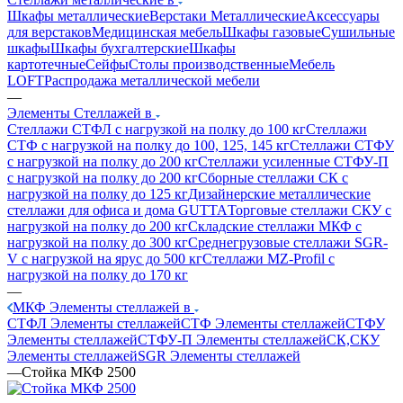
Шкафы металлические
Верстаки Металлические
Аксессуары
для верстаков
Медицинская мебель
Шкафы газовые
Сушильные
шкафы
Шкафы бухгалтерские
Шкафы
картотечные
Сейфы
Столы производственные
Мебель
LOFT
Распродажа металлической мебели
—
Элементы Стеллажей в
Стеллажи СТФЛ с нагрузкой на полку до 100 кг
Стеллажи
СТФ с нагрузкой на полку до 100, 125, 145 кг
Стеллажи СТФУ
с нагрузкой на полку до 200 кг
Стеллажи усиленные СТФУ-П
с нагрузкой на полку до 200 кг
Сборные стеллажи СК с
нагрузкой на полку до 125 кг
Дизайнерские металлические
стеллажи для офиса и дома GUTTA
Торговые стеллажи СКУ с
нагрузкой на полку до 200 кг
Складские стеллажи МКФ с
нагрузкой на полку до 300 кг
Среднегрузовые стеллажи SGR-
V с нагрузкой на ярус до 500 кг
Стеллажи MZ-Profil с
нагрузкой на полку до 170 кг
—
МКФ Элементы стеллажей в
СТФЛ Элементы стеллажей
СТФ Элементы стеллажей
СТФУ
Элементы стеллажей
СТФУ-П Элементы стеллажей
СК,СКУ
Элементы стеллажей
SGR Элементы стеллажей
—
Стойка МКФ 2500