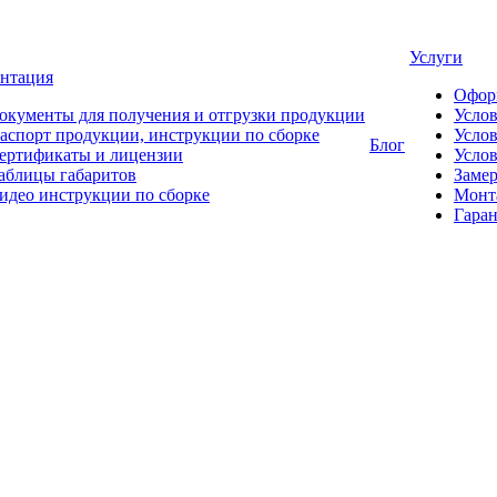
Услуги
нтация
Офор
окументы для получения и отгрузки продукции
Усло
аспорт продукции, инструкции по сборке
Услов
Блог
ертификаты и лицензии
Услов
аблицы габаритов
Замер
идео инструкции по сборке
Монт
Гаран