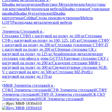
Шкафы металлические
Верстаки Металлические
Аксессуары
для верстаков
Медицинская мебель
Шкафы газовые
Сушильные
шкафы
Шкафы бухгалтерские
Шкафы
картотечные
Сейфы
Столы производственные
Мебель
LOFT
Распродажа металлической мебели
—
Элементы Стеллажей в
Стеллажи СТФЛ с нагрузкой на полку до 100 кг
Стеллажи
СТФ с нагрузкой на полку до 100, 125, 145 кг
Стеллажи СТФУ
с нагрузкой на полку до 200 кг
Стеллажи усиленные СТФУ-П
с нагрузкой на полку до 200 кг
Сборные стеллажи СК с
нагрузкой на полку до 125 кг
Дизайнерские металлические
стеллажи для офиса и дома GUTTA
Торговые стеллажи СКУ с
нагрузкой на полку до 200 кг
Складские стеллажи МКФ с
нагрузкой на полку до 300 кг
Среднегрузовые стеллажи SGR-
V с нагрузкой на ярус до 500 кг
Стеллажи MZ-Profil с
нагрузкой на полку до 170 кг
—
МКФ Элементы стеллажей в
СТФЛ Элементы стеллажей
СТФ Элементы стеллажей
СТФУ
Элементы стеллажей
СТФУ-П Элементы стеллажей
СК,СКУ
Элементы стеллажей
SGR Элементы стеллажей
—
Ярус МКФ 1830x610