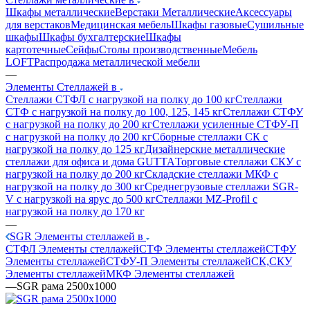
Шкафы металлические
Верстаки Металлические
Аксессуары
для верстаков
Медицинская мебель
Шкафы газовые
Сушильные
шкафы
Шкафы бухгалтерские
Шкафы
картотечные
Сейфы
Столы производственные
Мебель
LOFT
Распродажа металлической мебели
—
Элементы Стеллажей в
Стеллажи СТФЛ с нагрузкой на полку до 100 кг
Стеллажи
СТФ с нагрузкой на полку до 100, 125, 145 кг
Стеллажи СТФУ
с нагрузкой на полку до 200 кг
Стеллажи усиленные СТФУ-П
с нагрузкой на полку до 200 кг
Сборные стеллажи СК с
нагрузкой на полку до 125 кг
Дизайнерские металлические
стеллажи для офиса и дома GUTTA
Торговые стеллажи СКУ с
нагрузкой на полку до 200 кг
Складские стеллажи МКФ с
нагрузкой на полку до 300 кг
Среднегрузовые стеллажи SGR-
V с нагрузкой на ярус до 500 кг
Стеллажи MZ-Profil с
нагрузкой на полку до 170 кг
—
SGR Элементы стеллажей в
СТФЛ Элементы стеллажей
СТФ Элементы стеллажей
СТФУ
Элементы стеллажей
СТФУ-П Элементы стеллажей
СК,СКУ
Элементы стеллажей
МКФ Элементы стеллажей
—
SGR рама 2500x1000