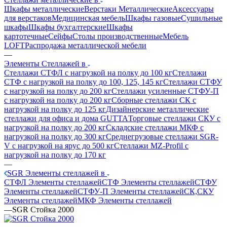
Шкафы металлические
Верстаки Металлические
Аксессуары
для верстаков
Медицинская мебель
Шкафы газовые
Сушильные
шкафы
Шкафы бухгалтерские
Шкафы
картотечные
Сейфы
Столы производственные
Мебель
LOFT
Распродажа металлической мебели
—
Элементы Стеллажей в
Стеллажи СТФЛ с нагрузкой на полку до 100 кг
Стеллажи
СТФ с нагрузкой на полку до 100, 125, 145 кг
Стеллажи СТФУ
с нагрузкой на полку до 200 кг
Стеллажи усиленные СТФУ-П
с нагрузкой на полку до 200 кг
Сборные стеллажи СК с
нагрузкой на полку до 125 кг
Дизайнерские металлические
стеллажи для офиса и дома GUTTA
Торговые стеллажи СКУ с
нагрузкой на полку до 200 кг
Складские стеллажи МКФ с
нагрузкой на полку до 300 кг
Среднегрузовые стеллажи SGR-
V с нагрузкой на ярус до 500 кг
Стеллажи MZ-Profil с
нагрузкой на полку до 170 кг
—
SGR Элементы стеллажей в
СТФЛ Элементы стеллажей
СТФ Элементы стеллажей
СТФУ
Элементы стеллажей
СТФУ-П Элементы стеллажей
СК,СКУ
Элементы стеллажей
МКФ Элементы стеллажей
—
SGR Стойка 2000