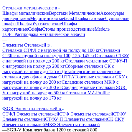
—
Стеллажи металлические в
Шкафы металлические
Верстаки Металлические
Аксессуары
для верстаков
Медицинская мебель
Шкафы газовые
Сушильные
шкафы
Шкафы бухгалтерские
Шкафы
картотечные
Сейфы
Столы производственные
Мебель
LOFT
Распродажа металлической мебели
—
Элементы Стеллажей в
Стеллажи СТФЛ с нагрузкой на полку до 100 кг
Стеллажи
СТФ с нагрузкой на полку до 100, 125, 145 кг
Стеллажи СТФУ
с нагрузкой на полку до 200 кг
Стеллажи усиленные СТФУ-П
с нагрузкой на полку до 200 кг
Сборные стеллажи СК с
нагрузкой на полку до 125 кг
Дизайнерские металлические
стеллажи для офиса и дома GUTTA
Торговые стеллажи СКУ с
нагрузкой на полку до 200 кг
Складские стеллажи МКФ с
нагрузкой на полку до 300 кг
Среднегрузовые стеллажи SGR-
V с нагрузкой на ярус до 500 кг
Стеллажи MZ-Profil с
нагрузкой на полку до 170 кг
—
SGR Элементы стеллажей в
СТФЛ Элементы стеллажей
СТФ Элементы стеллажей
СТФУ
Элементы стеллажей
СТФУ-П Элементы стеллажей
СК,СКУ
Элементы стеллажей
МКФ Элементы стеллажей
—
SGR-V Комплект балок 1200 со стяжкой 800