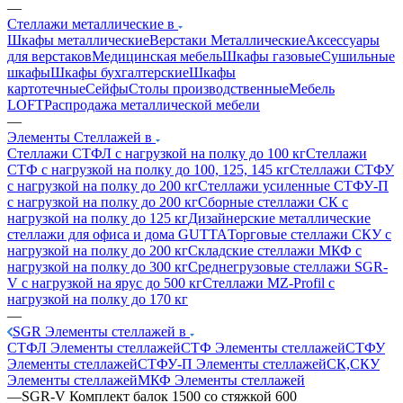
—
Стеллажи металлические в
Шкафы металлические
Верстаки Металлические
Аксессуары
для верстаков
Медицинская мебель
Шкафы газовые
Сушильные
шкафы
Шкафы бухгалтерские
Шкафы
картотечные
Сейфы
Столы производственные
Мебель
LOFT
Распродажа металлической мебели
—
Элементы Стеллажей в
Стеллажи СТФЛ с нагрузкой на полку до 100 кг
Стеллажи
СТФ с нагрузкой на полку до 100, 125, 145 кг
Стеллажи СТФУ
с нагрузкой на полку до 200 кг
Стеллажи усиленные СТФУ-П
с нагрузкой на полку до 200 кг
Сборные стеллажи СК с
нагрузкой на полку до 125 кг
Дизайнерские металлические
стеллажи для офиса и дома GUTTA
Торговые стеллажи СКУ с
нагрузкой на полку до 200 кг
Складские стеллажи МКФ с
нагрузкой на полку до 300 кг
Среднегрузовые стеллажи SGR-
V с нагрузкой на ярус до 500 кг
Стеллажи MZ-Profil с
нагрузкой на полку до 170 кг
—
SGR Элементы стеллажей в
СТФЛ Элементы стеллажей
СТФ Элементы стеллажей
СТФУ
Элементы стеллажей
СТФУ-П Элементы стеллажей
СК,СКУ
Элементы стеллажей
МКФ Элементы стеллажей
—
SGR-V Комплект балок 1500 со стяжкой 600